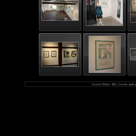
Anzahl Bilder:
54
| Create
web 