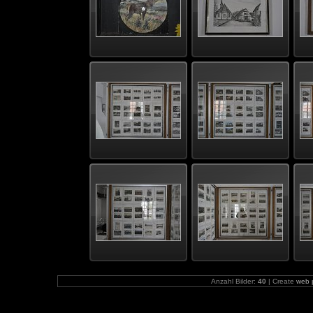
Anzahl Bilder:
40
| Create
web 