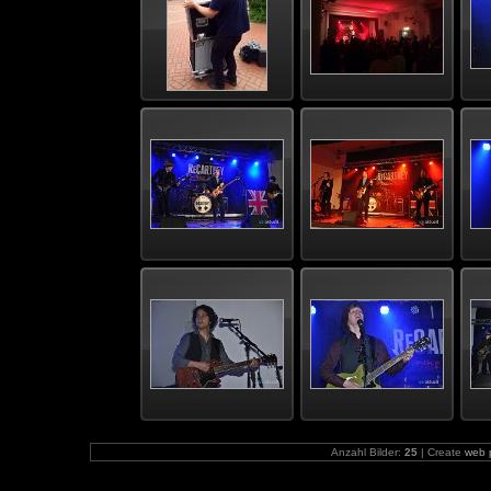
Anzahl Bilder:
25
| Create
web 