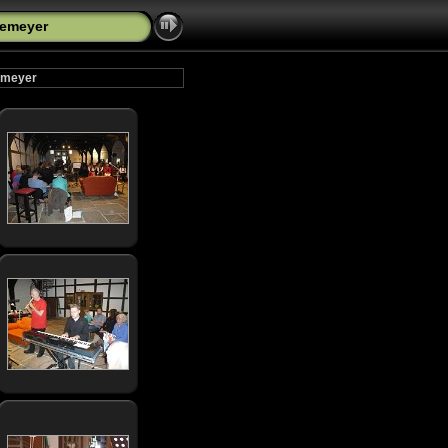
temeyer
temeyer